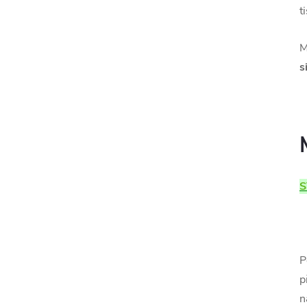
t
M
s
S
P
p
n