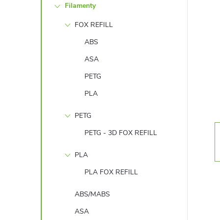
Filamenty
s
FOX REFILL
t
ABS
r
ASA
PETG
a
PLA
n
PETG
n
PETG - 3D FOX REFILL
PLA
í
PLA FOX REFILL
p
ABS/MABS
a
ASA