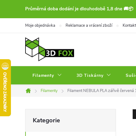
Přejít
Průměrná doba dodání je dlouhodobě 1,8 dne 🚚📦
na
obsah
Moje objednávka
Reklamace a vrácení zboží
Kontakt
Filamenty
3D Tiskárny
Suši
Filamenty
Filament NEBULA PLA zářivě červená 
Domů
P
Přeskočit
Kategorie
kategorie
o