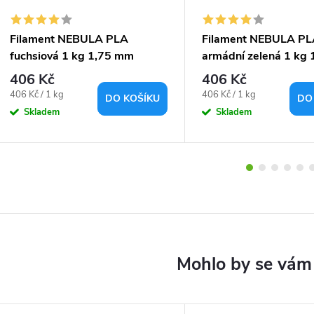
Filament NEBULA PLA
Filament NEBULA P
fuchsiová 1 kg 1,75 mm
armádní zelená 1 kg
406 Kč
406 Kč
Měrná
Měrná
406 Kč / 1 kg
406 Kč / 1 kg
DO KOŠÍKU
DO
cena:
cena:
Skladem
Skladem