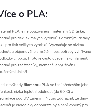
Více o PLA:
ateriál
PLA
je nejpoužívanější materiál v
3D tisku
,
hodný pro tisk jak malých výrobků s drobnými detaily,
ak i pro tisk velikých výrobků. Vyznačuje se nízkou
odnotou objemového smrštění, bez potřeby vyhřívané
odložky či boxu. Proto je často uváděn jako filament,
hodný pro začátečníky, nicméně je využíván i
kušenými tiskaři.
ezi nevýhody
filamentu PLA
se řadí především jeho
řehkost, nízká teplotní odolnost (do 60°C) a
egradace pod UV zářením. Nutno zdůraznit, že daný
ateriál je biologicky odbouratelný a není vhodný pro