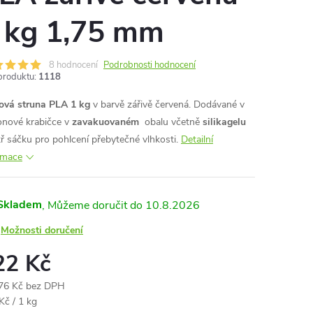
 kg 1,75 mm
8 hodnocení
Podrobnosti hodnocení
produktu:
1118
ová struna PLA 1 kg
v barvě zářivě červená. Dodávané v
onové krabičce v
zavakuovaném
obalu včetně
silikagelu
tř sáčku pro pohlcení přebytečné vlhkosti.
Detailní
rmace
Skladem
10.8.2026
Možnosti doručení
22 Kč
76 Kč bez DPH
ná
Kč / 1 kg