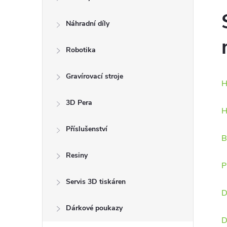
Náhradní díly
Robotika
Gravírovací stroje
H
3D Pera
H
Příslušenství
B
Resiny
P
Servis 3D tiskáren
D
Dárkové poukazy
D