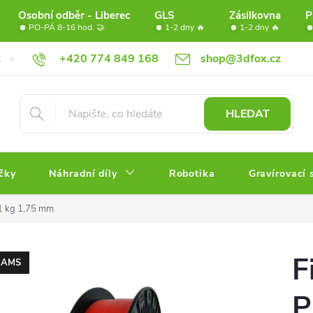
Osobní odběr - Liberec
GLS
Zásilkovna
P
PO-PÁ 8-16 hod. 🤝
1-2 dny 🔥
1-2 dny 🔥
+420 774 849 168
shop@3dfox.cz
Doprava
Věrnostní program FOX
Partneři
Obchodní po
HLEDAT
čky
Náhradní díly
Robotika
Gravírovací 
1 kg 1,75 mm
F
AMS
P