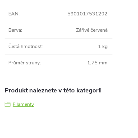
EAN
:
5901017531202
Barva
:
Zářivě červená
Čistá hmotnost
:
1 kg
Průměr struny
:
1,75 mm
Produkt naleznete v této kategorii
Filamenty