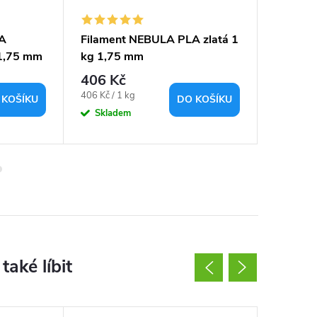
LA
Filament NEBULA PLA zlatá 1
Filame
 1,75 mm
kg 1,75 mm
červená
406 Kč
438 K
Měrná
Měrná
406 Kč / 1 kg
438 Kč / 1
 KOŠÍKU
DO KOŠÍKU
cena:
cena:
Skladem
Sklad