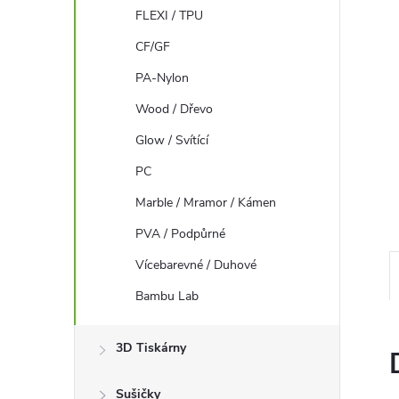
FLEXI / TPU
n
CF/GF
e
PA-Nylon
l
Wood / Dřevo
Glow / Svítící
PC
Marble / Mramor / Kámen
PVA / Podpůrné
Vícebarevné / Duhové
Bambu Lab
3D Tiskárny
Sušičky