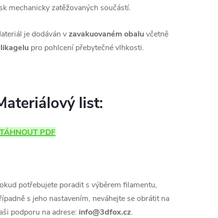
isk mechanicky zatěžovaných součástí.
ateriál je dodáván v
zavakuovaném obalu
včetně
ilikagelu
pro pohlcení přebytečné vlhkosti.
Materiálový list:
TÁHNOUT PDF
okud potřebujete poradit s výběrem filamentu,
řípadně s jeho nastavením, neváhejte se obrátit na
aši podporu na adrese:
info@3dfox.cz
.