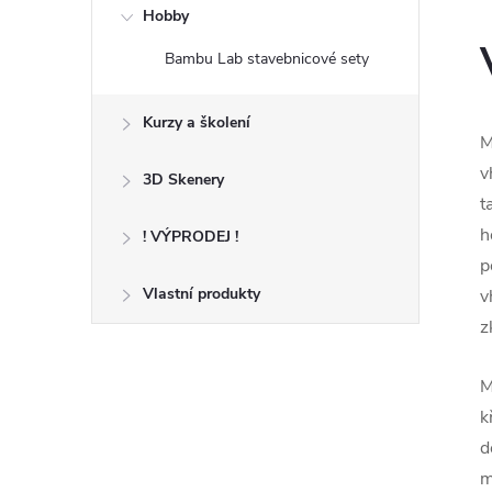
Hobby
Bambu Lab stavebnicové sety
Kurzy a školení
M
v
3D Skenery
t
h
! VÝPRODEJ !
p
Vlastní produkty
v
z
M
k
d
m