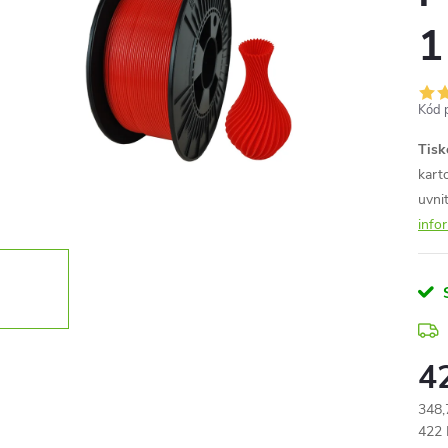
1
Kód 
Tisk
kart
uvni
info
4
348,
Měr
422 