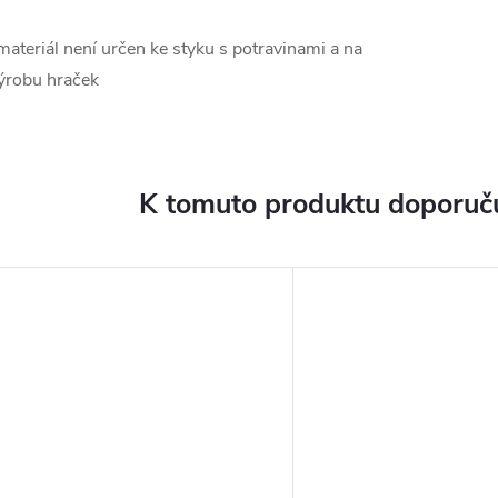
materiál není určen ke styku s potravinami a na
ýrobu hraček
K tomuto produktu doporuču