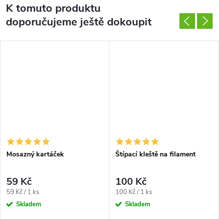
K tomuto produktu
doporučujeme ještě dokoupit
Mosazný kartáček
Štípací kleště na filament
59 Kč
100 Kč
Měrná
Měrná
59 Kč / 1 ks
100 Kč / 1 ks
cena:
cena:
Skladem
Skladem