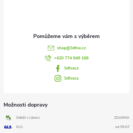
t
í
shop
@
3dfox.cz
+420 774 849 168
3dfoxcz
3dfoxcz
Možnosti dopravy
Odběr v Liberci
ZDARMA
GLS
od 59 Kč