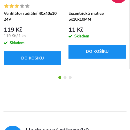
Ventilátor radiální 40x40x10
Excentrická matice
24V
5x10x10MM
119 Kč
11 Kč
Měrná
119 Kč / 1 ks
Skladem
cena:
Skladem
DO KOŠÍKU
DO KOŠÍKU