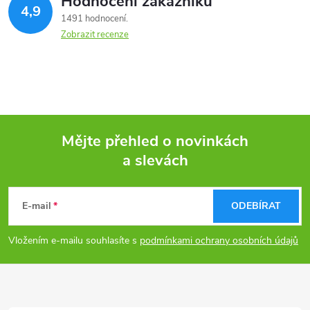
Hodnocení zákazníků
4,9
1491 hodnocení
Zobrazit recenze
Mějte přehled o novinkách
a slevách
Z
á
E-mail
ODEBÍRAT
p
Vložením e-mailu souhlasíte s
podmínkami ochrany osobních údajů
a