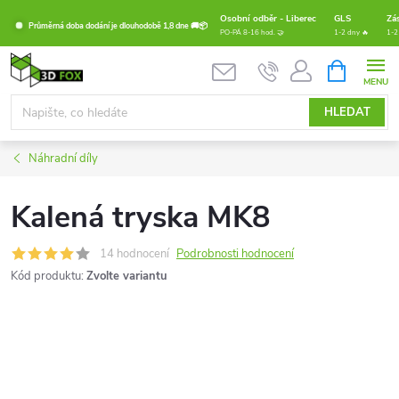
Přejít
Osobní odběr - Liberec
GLS
Zá
Průměrná doba dodání je dlouhodobě 1,8 dne 🚚📦
na
PO-PÁ 8-16 hod. 🤝
1-2 dny 🔥
1-2
obsah
NÁKUPNÍ
KOŠÍK
HLEDAT
Náhradní díly
Kalená tryska MK8
14 hodnocení
Podrobnosti hodnocení
Kód produktu:
Zvolte variantu