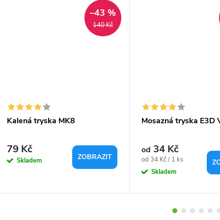
–43 %
140 Kč
Kalená tryska MK8
Mosazná tryska E3D 
79 Kč
34 Kč
od
ZOBRAZIT
Měrná
od 34 Kč / 1 ks
Skladem
Z
cena:
Skladem