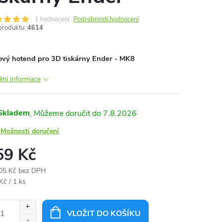
1 hodnocení
Podrobnosti hodnocení
produktu:
4614
vý hotend pro 3D tiskárny Ender - MK8
ilní informace
Skladem
7.8.2026
Možnosti doručení
59 Kč
05 Kč bez DPH
ná
Kč / 1 ks
:
VLOŽIT DO KOŠÍKU