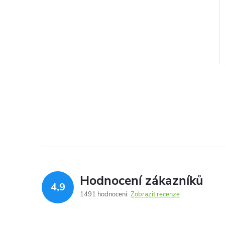
"kapka"
50 Kč
DO KOŠÍKU
ZOBRAZIT
Skladem
Hodnocení zákazníků
4,9
1491 hodnocení
Zobrazit recenze