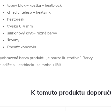
topný blok –
kostka –
heatblock
chladící těleso –
heatsink
heatbreak
trysku 0.4 mm
silikonový kryt – různé barvy
šrouby
Pneufit koncovku
yobrazená barva produktu je pouze ilustrativní. Barvy
hladiče a Heatblocku se mohou lišit.
K tomuto produktu doporuču