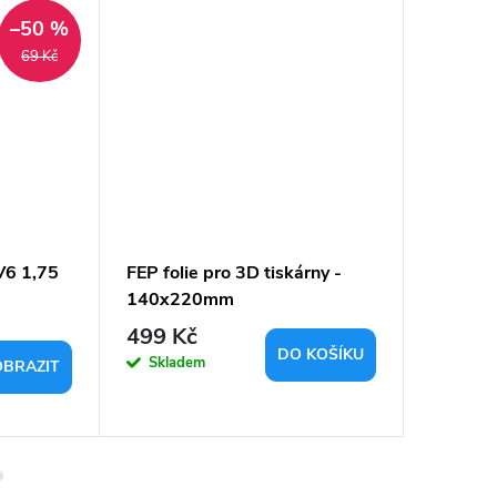
–50 %
69 Kč
V6 1,75
FEP folie pro 3D tiskárny -
Nastavi
140x220mm
499 Kč
10 Kč
DO KOŠÍKU
Skladem
Sklad
OBRAZIT