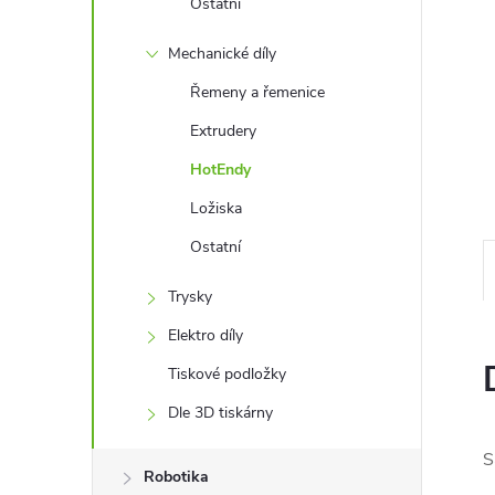
Ostatní
n
Mechanické díly
e
Řemeny a řemenice
Extrudery
l
HotEndy
Ložiska
Ostatní
Trysky
Elektro díly
Tiskové podložky
Dle 3D tiskárny
S
Robotika