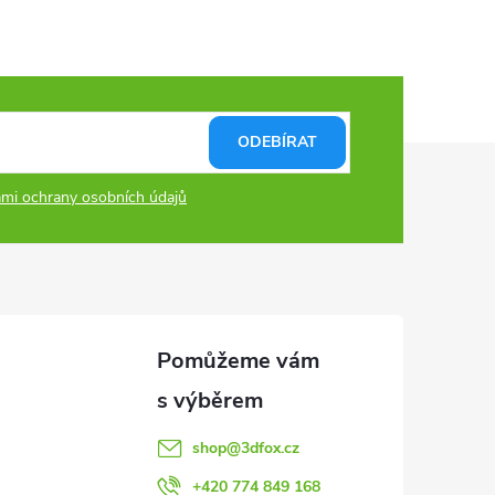
ODEBÍRAT
mi ochrany osobních údajů
shop
@
3dfox.cz
+420 774 849 168