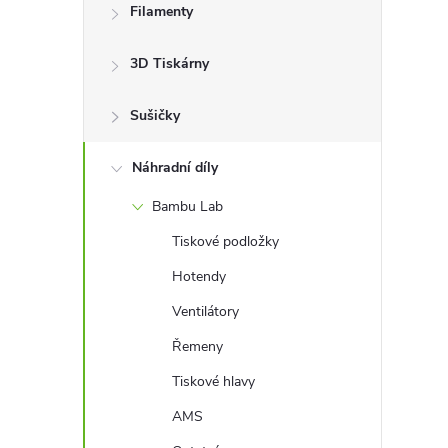
Filamenty
s
3D Tiskárny
t
Sušičky
r
a
Náhradní díly
Bambu Lab
n
Tiskové podložky
n
Hotendy
Ventilátory
í
Řemeny
p
Tiskové hlavy
AMS
a