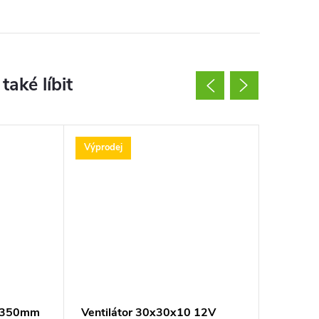
Výprodej
Výprodej
8-350mm
Ventilátor 30x30x10 12V
Ventilá