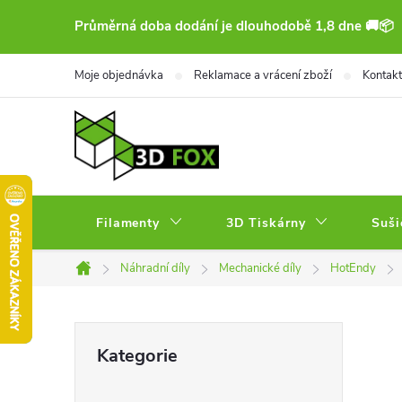
Přejít
Průměrná doba dodání je dlouhodobě 1,8 dne 🚚📦
na
obsah
Moje objednávka
Reklamace a vrácení zboží
Kontakt
Filamenty
3D Tiskárny
Suši
Náhradní díly
Mechanické díly
HotEndy
Domů
P
Přeskočit
Kategorie
kategorie
o