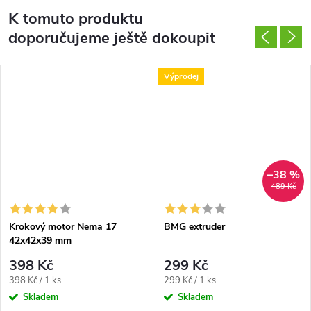
K tomuto produktu
doporučujeme ještě dokoupit
Výprodej
–38 %
489 Kč
Krokový motor Nema 17
BMG extruder
42x42x39 mm
398 Kč
299 Kč
Měrná
Měrná
398 Kč / 1 ks
299 Kč / 1 ks
cena:
cena:
Skladem
Skladem