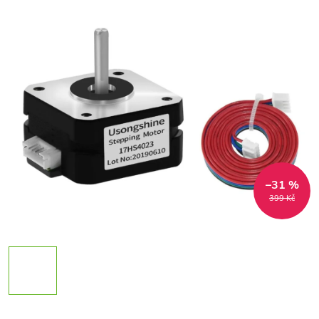
–31 %
399 Kč