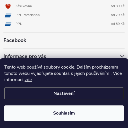
Zásilkovna
od 89 Kč
PPL Parcelshop
od 79 Kč
PPL
od 89 Kč
Facebook
Informace pro vás
Tento web používá soubory cookie. Dalším procházením
tohoto webu vyjadřujete souhlas s jejich používáním.. Více
informací
zde
.
Nastavení
Copyright 2026
3D FOX shop
. Všechna práva vyhrazena.
Upravit
nastavení cookies
Souhlasím
Vytvořil Shoptet