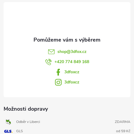
t
í
shop
@
3dfox.cz
+420 774 849 168
3dfoxcz
3dfoxcz
Možnosti dopravy
Odběr v Liberci
ZDARMA
GLS
od 59 Kč