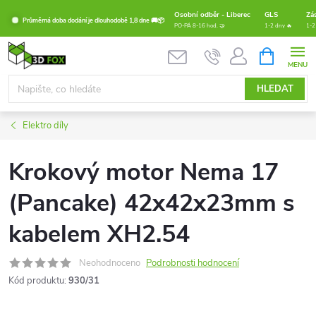
Přejít
Osobní odběr - Liberec
GLS
Zá
Průměrná doba dodání je dlouhodobě 1,8 dne 🚚📦
na
PO-PÁ 8-16 hod. 🤝
1-2 dny 🔥
1-2
obsah
NÁKUPNÍ
KOŠÍK
HLEDAT
Elektro díly
Krokový motor Nema 17
(Pancake) 42x42x23mm s
kabelem XH2.54
Neohodnoceno
Podrobnosti hodnocení
Kód produktu:
930/31