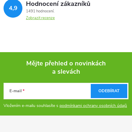
Hodnocení zákazníků
4,9
1491 hodnocení
Zobrazit recenze
Mějte přehled o novinkách
a slevách
Z
á
E-mail
ODEBÍRAT
p
Vložením e-mailu souhlasíte s
podmínkami ochrany osobních údajů
a