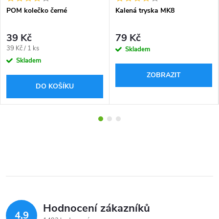
POM kolečko černé
Kalená tryska MK8
39 Kč
79 Kč
Měrná
39 Kč / 1 ks
Skladem
cena:
Skladem
ZOBRAZIT
DO KOŠÍKU
Hodnocení zákazníků
4,9