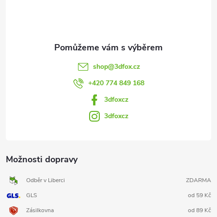
í
shop
@
3dfox.cz
+420 774 849 168
3dfoxcz
3dfoxcz
Možnosti dopravy
Odběr v Liberci
ZDARMA
GLS
od 59 Kč
Zásilkovna
od 89 Kč