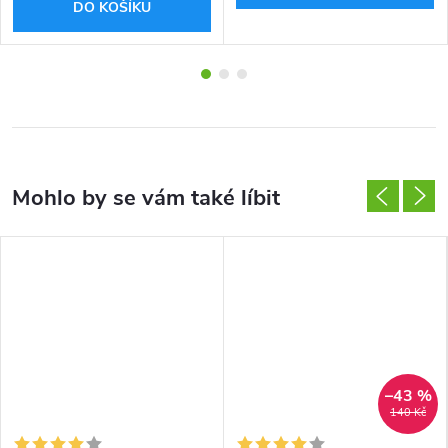
DO KOŠÍKU
–43 %
140 Kč