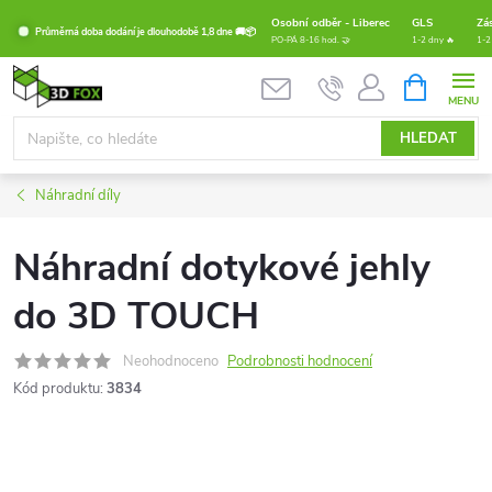
Přejít
Osobní odběr - Liberec
GLS
Zá
Průměrná doba dodání je dlouhodobě 1,8 dne 🚚📦
na
PO-PÁ 8-16 hod. 🤝
1-2 dny 🔥
1-2
obsah
NÁKUPNÍ
KOŠÍK
HLEDAT
Náhradní díly
Náhradní dotykové jehly
do 3D TOUCH
Neohodnoceno
Podrobnosti hodnocení
Kód produktu:
3834