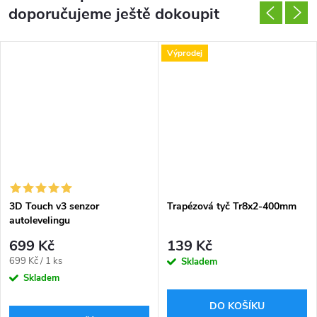
doporučujeme ještě dokoupit
Výprodej
3D Touch v3 senzor
Trapézová tyč Tr8x2-400mm
autolevelingu
699 Kč
139 Kč
Měrná
699 Kč / 1 ks
Skladem
cena:
Skladem
DO KOŠÍKU