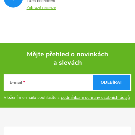
1493 hodnocení
Zobrazit recenze
Mějte přehled o novinkách
a slevách
Z
á
E-mail
ODEBÍRAT
p
Vložením e-mailu souhlasíte s
podmínkami ochrany osobních údajů
a
t