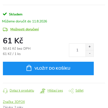
Skladem
11.8.2026
Možnosti doručení
61 Kč
50,41 Kč bez DPH
Měrná
61 Kč / 1 ks
cena:
VLOŽIT DO KOŠÍKU
Dotaz k produktu
Hlídací pes
Sdílet
Značka:
3DFOX
Záruka
:
2 roky