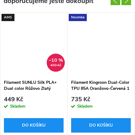
doporučujeme ještě dokoupit
AMS
Novinka
–10 %
499 Kč
Filament SUNLU Silk PLA+
Filament Kingroon Dual-Color
Dual color Růžovo Zlatý
TPU 85A Oranžovo-Červená 1
1,75mm 1kg
kg 1,75 mm
449 Kč
735 Kč
Skladem
Skladem
DO KOŠÍKU
DO KOŠÍKU