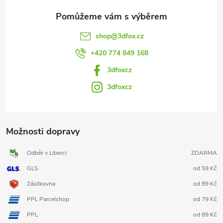
shop
@
3dfox.cz
+420 774 849 168
3dfoxcz
3dfoxcz
Možnosti dopravy
Odběr v Liberci
ZDARMA
GLS
od 59 Kč
Zásilkovna
od 89 Kč
PPL Parcelshop
od 79 Kč
PPL
od 89 Kč