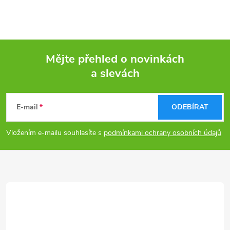
Mějte přehled o novinkách
a slevách
Z
á
E-mail
ODEBÍRAT
p
Vložením e-mailu souhlasíte s
podmínkami ochrany osobních údajů
a
t
í