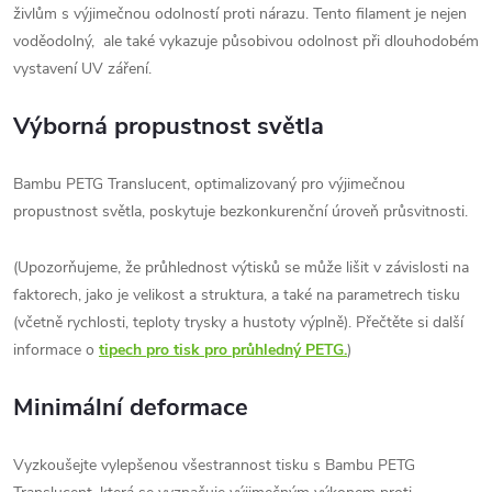
živlům s výjimečnou odolností proti nárazu. Tento filament je nejen
voděodolný, ale také vykazuje působivou odolnost při dlouhodobém
vystavení UV záření.
Výborná propustnost světla
Bambu PETG Translucent, optimalizovaný pro výjimečnou
propustnost světla, poskytuje bezkonkurenční úroveň průsvitnosti.
(Upozorňujeme, že průhlednost výtisků se může lišit v závislosti na
faktorech, jako je velikost a struktura, a také na parametrech tisku
(včetně rychlosti, teploty trysky a hustoty výplně). Přečtěte si další
informace o
tipech pro tisk pro průhledný PETG.
)
Minimální deformace
Vyzkoušejte vylepšenou všestrannost tisku s Bambu PETG