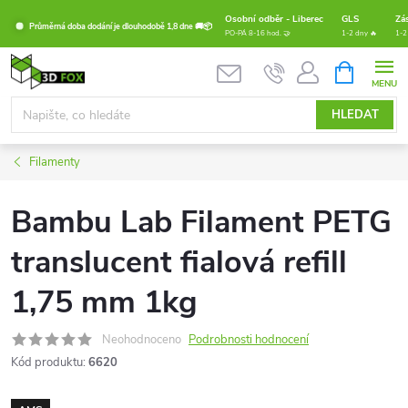
Přejít
Osobní odběr - Liberec
GLS
Zá
Průměrná doba dodání je dlouhodobě 1,8 dne 🚚📦
na
PO-PÁ 8-16 hod. 🤝
1-2 dny 🔥
1-2
obsah
NÁKUPNÍ
KOŠÍK
HLEDAT
Filamenty
Bambu Lab Filament PETG
translucent fialová refill
1,75 mm 1kg
Neohodnoceno
Podrobnosti hodnocení
Kód produktu:
6620