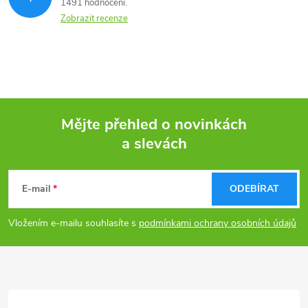
1491 hodnocení
Zobrazit recenze
Mějte přehled o novinkách
a slevách
Z
á
E-mail
ODEBÍRAT
p
Vložením e-mailu souhlasíte s
podmínkami ochrany osobních údajů
a
t