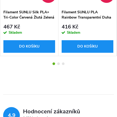
Filament SUNLU Silk PLA+
Filament SUNLU PLA
Tri-Color Červená Žlutá Zelená
Rainbow Transparentní Duha
1,75mm 1kg
04 1,75mm 1kg
467 Kč
416 Kč
Skladem
Skladem
DO KOŠÍKU
DO KOŠÍKU
Hodnocení zákazníků
4,9