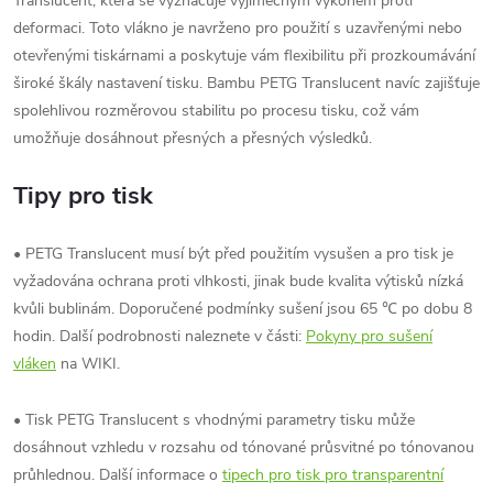
Translucent, která se vyznačuje výjimečným výkonem proti
deformaci. Toto vlákno je navrženo pro použití s ​​uzavřenými nebo
otevřenými tiskárnami a poskytuje vám flexibilitu při prozkoumávání
široké škály nastavení tisku. Bambu PETG Translucent navíc zajišťuje
spolehlivou rozměrovou stabilitu po procesu tisku, což vám
umožňuje dosáhnout přesných a přesných výsledků.
Tipy pro tisk
• PETG Translucent musí být před použitím vysušen a pro tisk je
vyžadována ochrana proti vlhkosti, jinak bude kvalita výtisků nízká
kvůli bublinám. Doporučené podmínky sušení jsou 65 ℃ po dobu 8
hodin. Další podrobnosti naleznete v části:
Pokyny pro sušení
vláken
na WIKI.
• Tisk PETG Translucent s vhodnými parametry tisku může
dosáhnout vzhledu v rozsahu od tónované průsvitné po tónovanou
průhlednou. Další informace o
tipech pro tisk pro transparentní