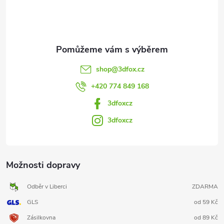
í
shop
@
3dfox.cz
+420 774 849 168
3dfoxcz
3dfoxcz
Možnosti dopravy
Odběr v Liberci
ZDARMA
GLS
od 59 Kč
Zásilkovna
od 89 Kč