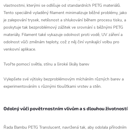
vlastnostmi, kterými se odlišuje od standardních PETG materiálů.
Tento speciálně vyladěný filament minimalizuje běžné problémy, jako
je zalepování trysek, netěsnost a shlukování během procesu tisku, a
poskytuje tak bezproblémový zážitek ve srovnání s běžnými PETG
materiály. Filament také vykazuje odolnost proti vodě, UV záření a
odolnost vůči změnám teploty, což z něj činí vynikající volbu pro
venkovní aplikace.
Tvořte pomocí světla, stínu a široké škály barev
Vylepšete své výtisky bezproblémovým mícháním různých barev a
experimentováním s různými tloušťkami vrstev a stěn.
Odolný vůči povětrnostním vlivům a s dlouhou životností
Řada Bambu PETG Translucent, navržená tak, aby odolala přírodním