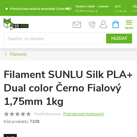
Přejít
Osobní odběr - Liberec
GLS
Zá
Průměrná doba dodání je dlouhodobě 1,8 dne 🚚📦
na
PO-PÁ 8-16 hod. 🤝
1-2 dny 🔥
1-2
obsah
NÁKUPNÍ
KOŠÍK
HLEDAT
Filamenty
Filament SUNLU Silk PLA+
Dual color Černo Fialový
1,75mm 1kg
Neohodnoceno
Podrobnosti hodnocení
Kód produktu:
7108