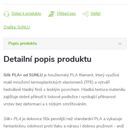
Dotaz k produktu
Hlídací pes
Sdílet
Značka:
SUNLU
Popis produktu
Detailní popis produktu
Silk PLA+ od SUNLU
je houževnatý PLA filament, který využívá
malé množství termoplastických elastomerů (TPE) a vytváří
hedvábně hladký finiš s lesklým povrchem. Hladká textura materiálu
zajišťuje dobré přilnutí k tiskové podložce i vynikající přilnavost
vrstev bez deformací a s nízkým smršťováním.
Silk+ PLA
je dokonce 50x pevnější než standardní PLA a vykazuje
fantastickou odolnost proti tlaku a nárazu i dobrou pružnost - aniž