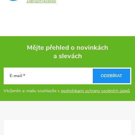
Zobrazit recenze
Mějte přehled o novinkách
a slevách
Z
á
E-mail
ODEBÍRAT
p
Vložením e-mailu souhlasíte s
podmínkami ochrany osobních údajů
a
t