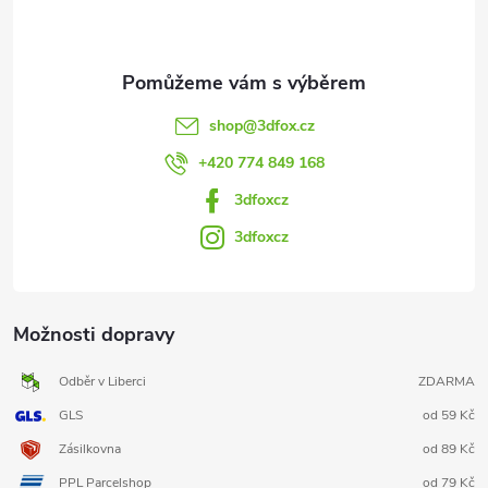
í
shop
@
3dfox.cz
+420 774 849 168
3dfoxcz
3dfoxcz
Možnosti dopravy
Odběr v Liberci
ZDARMA
GLS
od 59 Kč
Zásilkovna
od 89 Kč
PPL Parcelshop
od 79 Kč