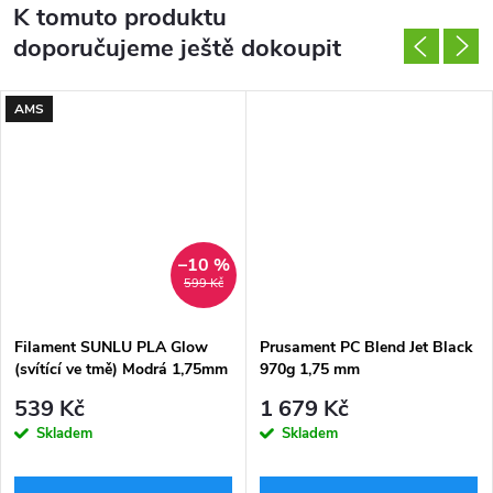
K tomuto produktu
doporučujeme ještě dokoupit
AMS
–10 %
599 Kč
Filament SUNLU PLA Glow
Prusament PC Blend Jet Black
(svítící ve tmě) Modrá 1,75mm
970g 1,75 mm
1kg
539 Kč
1 679 Kč
Skladem
Skladem