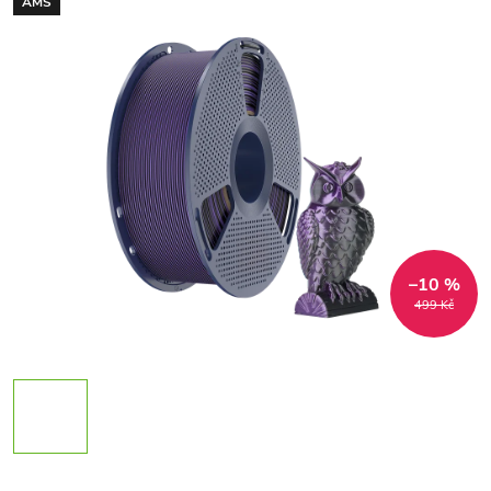
AMS
–10 %
499 Kč