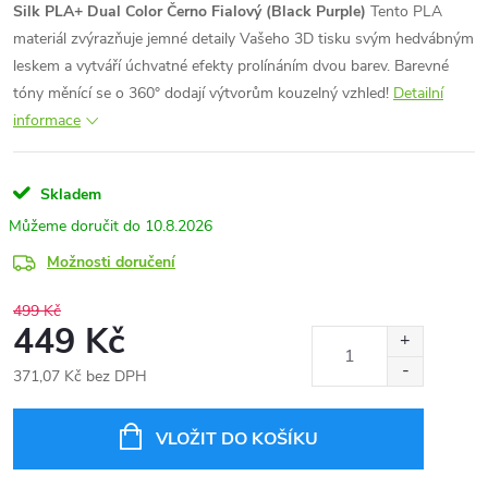
Silk PLA+ Dual Color Černo Fialový (Black Purple)
Tento PLA
materiál zvýrazňuje jemné detaily Vašeho 3D tisku svým hedvábným
leskem a vytváří úchvatné efekty prolínáním dvou barev. Barevné
tóny měnící se o 360° dodají výtvorům kouzelný vzhled!
Detailní
informace
Skladem
10.8.2026
Možnosti doručení
499 Kč
449 Kč
371,07 Kč bez DPH
Měrná
cena:
VLOŽIT DO KOŠÍKU