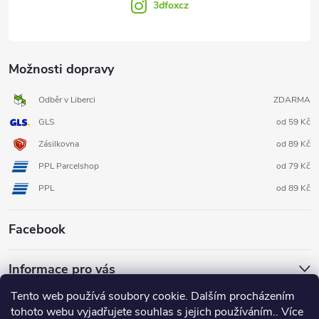
3dfoxcz
Možnosti dopravy
Odběr v Liberci
ZDARMA
GLS
od 59 Kč
Zásilkovna
od 89 Kč
PPL Parcelshop
od 79 Kč
PPL
od 89 Kč
Facebook
Informace pro vás
Tento web používá soubory cookie. Dalším procházením
tohoto webu vyjadřujete souhlas s jejich používáním.. Více