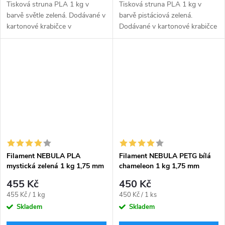
Tisková struna PLA 1 kg v
Tisková struna PLA 1 kg v
barvě světle zelená. Dodávané v
barvě pistáciová zelená.
kartonové krabičce v
Dodávané v kartonové krabičce
zavakuovaném obalu včetně
v zavakuovaném obalu včetně
silikagelu uvnitř sáčku pro
silikagelu uvnitř sáčku pro
pohlcení přebytečné vlhkosti.
pohlcení přebytečné vlhkosti.
Filament NEBULA PLA
Filament NEBULA PETG bílá
mystická zelená 1 kg 1,75 mm
chameleon 1 kg 1,75 mm
455 Kč
450 Kč
Měrná
Měrná
455 Kč / 1 kg
450 Kč / 1 ks
cena:
cena:
Skladem
Skladem