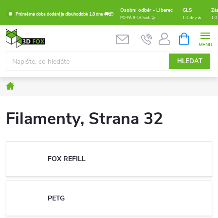
Přejít
Osobní odběr - Liberec
GLS
Zá
Průměrná doba dodání je dlouhodobě 1,8 dne 🚚📦
na
PO-PÁ 8-16 hod. 🤝
1-2 dny 🔥
1-2
obsah
NÁKUPNÍ
KOŠÍK
HLEDAT
Domů
Filamenty
, Strana 32
FOX REFILL
PETG