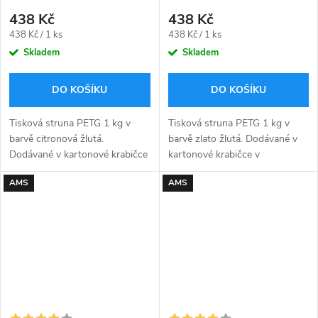
438 Kč
438 Kč
Měrná
Měrná
438 Kč / 1 ks
438 Kč / 1 ks
cena:
cena:
Skladem
Skladem
DO KOŠÍKU
DO KOŠÍKU
Tisková struna PETG 1 kg v
Tisková struna PETG 1 kg v
barvě citronová žlutá.
barvě zlato žlutá. Dodávané v
Dodávané v kartonové krabičce
kartonové krabičce v
v zavakuovaném obalu včetně
zavakuovaném obalu včetně
AMS
AMS
silikagelu uvnitř sáčku pro
silikagelu uvnitř sáčku pro
pohlcení přebytečné vlhkosti.
pohlcení přebytečné vlhkosti.