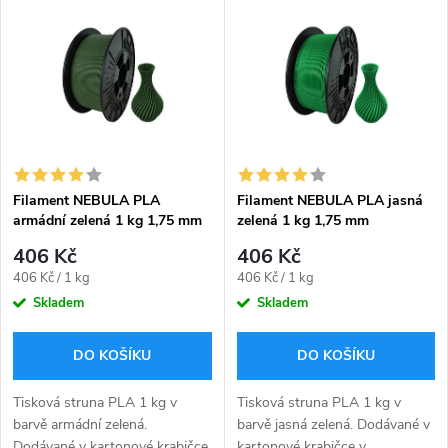
z
ý
Nejdražší
e
p
Abecedně
n
i
í
s
p
Filament NEBULA PLA
Filament NEBULA PLA jasná
armádní zelená 1 kg 1,75 mm
zelená 1 kg 1,75 mm
p
r
406 Kč
406 Kč
r
Měrná
Měrná
406 Kč / 1 kg
406 Kč / 1 kg
o
cena:
cena:
Skladem
Skladem
o
d
DO KOŠÍKU
DO KOŠÍKU
d
u
Tisková struna PLA 1 kg v
Tisková struna PLA 1 kg v
u
barvě armádní zelená.
barvě jasná zelená. Dodávané v
Dodávané v kartonové krabičce
kartonové krabičce v