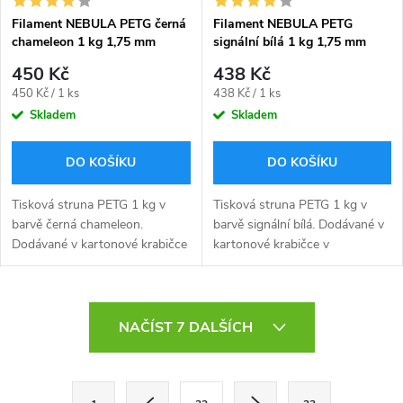
Filament NEBULA PETG černá
Filament NEBULA PETG
chameleon 1 kg 1,75 mm
signální bílá 1 kg 1,75 mm
450 Kč
438 Kč
Měrná
Měrná
450 Kč / 1 ks
438 Kč / 1 ks
cena:
cena:
Skladem
Skladem
DO KOŠÍKU
DO KOŠÍKU
Tisková struna PETG 1 kg v
Tisková struna PETG 1 kg v
barvě černá chameleon.
barvě signální bílá. Dodávané v
Dodávané v kartonové krabičce
kartonové krabičce v
v zavakuovaném obalu včetně
zavakuovaném obalu včetně
silikagelu uvnitř sáčku pro
silikagelu uvnitř sáčku pro
pohlcení přebytečné vlhkosti.
pohlcení přebytečné vlhkosti.
O
NAČÍST 7 DALŠÍCH
v
l
S