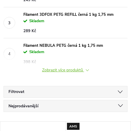
249 Kč
Filament 3DFOX PETG REFILL černá 1 kg 1,75 mm
Skladem
289 Kč
Filament NEBULA PETG černá 1 kg 1,75 mm
Skladem
398 Kč
Zobrazit více produktů
Filtrovat
Ř
Nejprodávanější
a
Doporučujeme
V
AMS
Nejlevnější