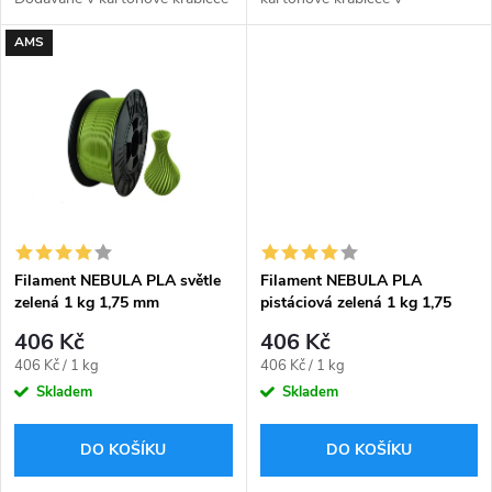
k
v zavakuovaném obalu včetně
zavakuovaném obalu včetně
k
AMS
silikagelu uvnitř sáčku pro
silikagelu uvnitř sáčku pro
t
pohlcení přebytečné vlhkosti.
pohlcení přebytečné vlhkosti.
t
ů
ů
Filament NEBULA PLA světle
Filament NEBULA PLA
zelená 1 kg 1,75 mm
pistáciová zelená 1 kg 1,75
mm
406 Kč
406 Kč
Měrná
Měrná
406 Kč / 1 kg
406 Kč / 1 kg
cena:
cena:
Skladem
Skladem
DO KOŠÍKU
DO KOŠÍKU