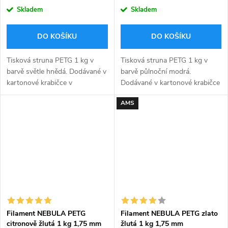
cena:
cena:
Skladem
Skladem
DO KOŠÍKU
DO KOŠÍKU
Tisková struna PETG 1 kg v
Tisková struna PETG 1 kg v
barvě světle hnědá. Dodávané v
barvě půlnoční modrá.
kartonové krabičce v
Dodávané v kartonové krabičce
zavakuovaném obalu včetně
v zavakuovaném obalu včetně
AMS
silikagelu uvnitř sáčku pro
silikagelu uvnitř sáčku pro
pohlcení přebytečné vlhkosti.
pohlcení přebytečné vlhkosti.
Filament NEBULA PETG
Filament NEBULA PETG zlato
citronově žlutá 1 kg 1,75 mm
žlutá 1 kg 1,75 mm