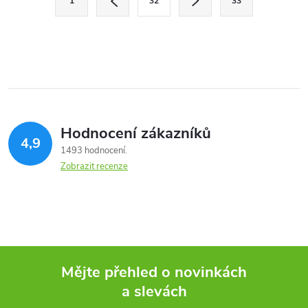
1
32
33
t
á
r
d
á
a
n
k
c
o
í
v
Hodnocení zákazníků
4,9
á
p
1493 hodnocení
n
Zobrazit recenze
r
í
v
k
y
Mějte přehled o novinkách
v
a slevách
Z