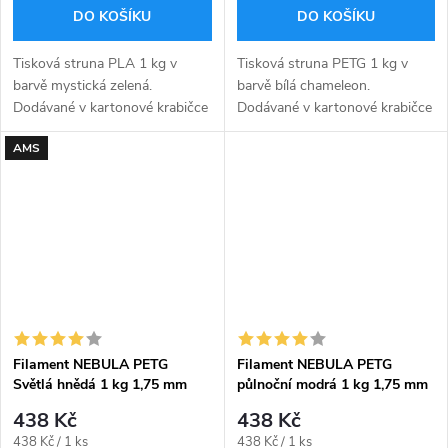
DO KOŠÍKU
DO KOŠÍKU
Tisková struna PLA 1 kg v
Tisková struna PETG 1 kg v
barvě mystická zelená.
barvě bílá chameleon.
Dodávané v kartonové krabičce
Dodávané v kartonové krabičce
v zavakuovaném obalu včetně
v zavakuovaném obalu včetně
AMS
silikagelu uvnitř sáčku pro
silikagelu uvnitř sáčku pro
pohlcení přebytečné vlhkosti.
pohlcení přebytečné vlhkosti.
Filament NEBULA PETG
Filament NEBULA PETG
Světlá hnědá 1 kg 1,75 mm
půlnoční modrá 1 kg 1,75 mm
438 Kč
438 Kč
Měrná
Měrná
438 Kč / 1 ks
438 Kč / 1 ks