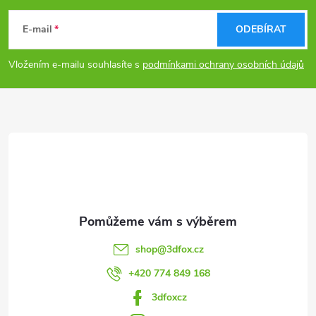
ý
á
E-mail
ODEBÍRAT
p
p
i
Vložením e-mailu souhlasíte s
podmínkami ochrany osobních údajů
a
s
u
t
í
shop
@
3dfox.cz
+420 774 849 168
3dfoxcz