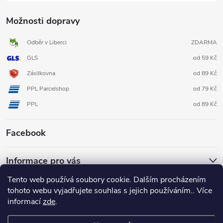
Možnosti dopravy
Odběr v Liberci
ZDARMA
GLS
od 59 Kč
Zásilkovna
od 89 Kč
PPL Parcelshop
od 79 Kč
PPL
od 89 Kč
Facebook
Informace pro vás
Tento web používá soubory cookie. Dalším procházením
tohoto webu vyjadřujete souhlas s jejich používáním.. Více
informací
zde
.