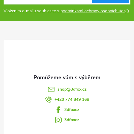
p
Vložením e-mailu souhlasíte s
podmínkami ochrany osobních údajů
a
t
í
shop
@
3dfox.cz
+420 774 849 168
3dfoxcz
3dfoxcz