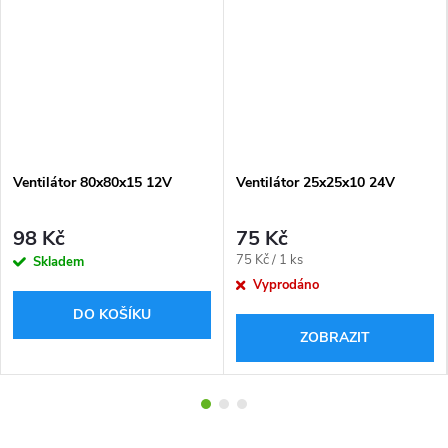
Ventilátor 80x80x15 12V
Ventilátor 25x25x10 24V
98 Kč
75 Kč
Měrná
75 Kč / 1 ks
Skladem
cena:
Vyprodáno
DO KOŠÍKU
ZOBRAZIT