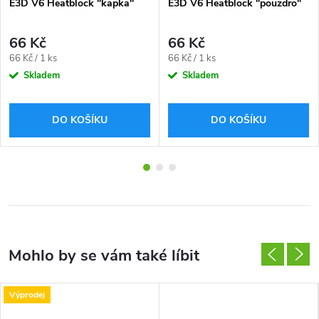
E3D V6 Heatblock "kapka"
E3D V6 Heatblock "pouzdro"
66 Kč
66 Kč
Měrná
Měrná
66 Kč / 1 ks
66 Kč / 1 ks
cena:
cena:
Skladem
Skladem
DO KOŠÍKU
DO KOŠÍKU
Výprodej