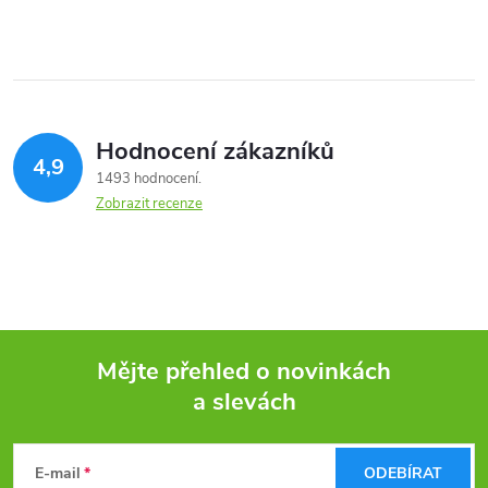
Hodnocení zákazníků
4,9
1493 hodnocení
Zobrazit recenze
Mějte přehled o novinkách
a slevách
Z
á
E-mail
ODEBÍRAT