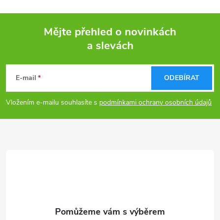
Mějte přehled o novinkách
a slevách
Z
á
E-mail
ODEBÍRAT
p
Vložením e-mailu souhlasíte s
podmínkami ochrany osobních údajů
a
t
í