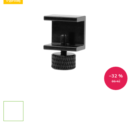
Výprodej
–32 %
86 Kč