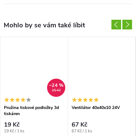
–24 %
25 Kč
Pružina tiskové podložky 3d
Ventilátor 40x40x10 24V
tiskáren
19 Kč
67 Kč
Měrná
Měrná
19 Kč / 1 ks
67 Kč / 1 ks