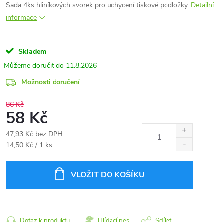
Sada 4ks hliníkových svorek pro uchycení tiskové podložky.
Detailní
informace
Skladem
11.8.2026
Možnosti doručení
86 Kč
58 Kč
47,93 Kč bez DPH
Měrná
14,50 Kč / 1 ks
cena:
VLOŽIT DO KOŠÍKU
Dotaz k produktu
Hlídací pes
Sdílet