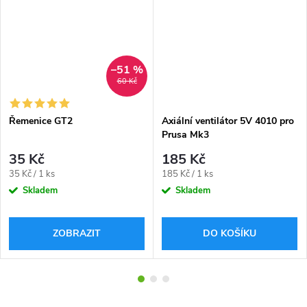
–51 %
60 Kč
Řemenice GT2
Axiální ventilátor 5V 4010 pro
Prusa Mk3
35 Kč
185 Kč
Měrná
Měrná
35 Kč / 1 ks
185 Kč / 1 ks
cena:
cena:
Skladem
Skladem
ZOBRAZIT
DO KOŠÍKU