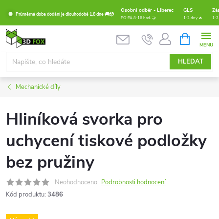
Přejít
Osobní odběr - Liberec
GLS
Zá
Průměrná doba dodání je dlouhodobě 1,8 dne 🚚📦
na
PO-PÁ 8-16 hod. 🤝
1-2 dny 🔥
1-2
obsah
NÁKUPNÍ
KOŠÍK
HLEDAT
Mechanické díly
Hliníková svorka pro
uchycení tiskové podložky
bez pružiny
Neohodnoceno
Podrobnosti hodnocení
Kód produktu:
3486