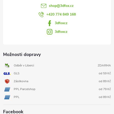
shop
@
3dfox.cz
+420 774 849 168
3dfoxcz
3dfoxcz
Možnosti dopravy
Odběr v Liberci
ZDARMA
GLS
od 59 Kč
Zásilkovna
od 89 Kč
PPL Parcelshop
od 79 Kč
PPL
od 89 Kč
Facebook