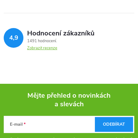
Hodnocení zákazníků
4,9
1491 hodnocení
Zobrazit recenze
Mějte přehled o novinkách
a slevách
Z
á
E-mail
ODEBÍRAT