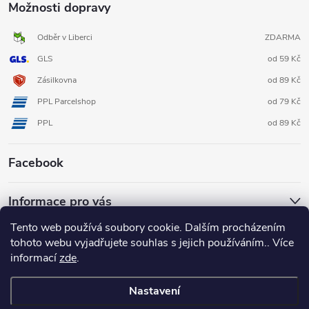
Možnosti dopravy
Odběr v Liberci
ZDARMA
GLS
od 59 Kč
Zásilkovna
od 89 Kč
PPL Parcelshop
od 79 Kč
PPL
od 89 Kč
Facebook
Informace pro vás
Tento web používá soubory cookie. Dalším procházením
tohoto webu vyjadřujete souhlas s jejich používáním.. Více
informací
zde
.
Nastavení
Copyright 2026
3D FOX shop
. Všechna práva vyhrazena.
Upravit