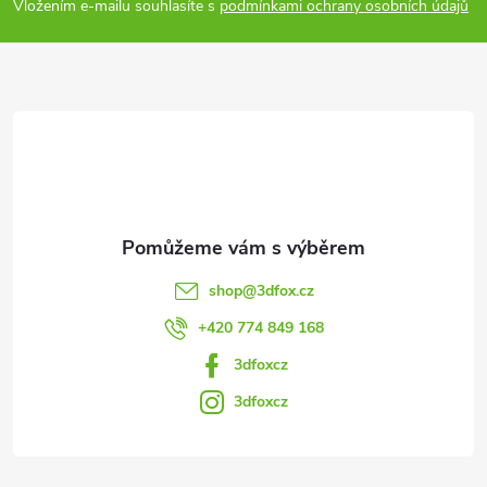
p
Vložením e-mailu souhlasíte s
podmínkami ochrany osobních údajů
a
t
í
shop
@
3dfox.cz
+420 774 849 168
3dfoxcz
3dfoxcz