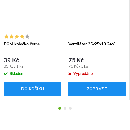
POM kolečko černé
Ventilátor 25x25x10 24V
39 Kč
75 Kč
Měrná
Měrná
39 Kč / 1 ks
75 Kč / 1 ks
cena:
cena:
Skladem
Vyprodáno
DO KOŠÍKU
ZOBRAZIT