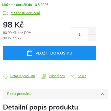
10.8.2026
Možnosti doručení
98 Kč
80,99 Kč bez DPH
Měrná
98 Kč / 1 ks
cena:
VLOŽIT DO KOŠÍKU
Dotaz k produktu
Hlídací pes
Sdílet
Popis produktu
Detailní popis produktu