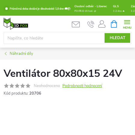
Přejít
Osobní odběr - Liberec
GLS
Zá
Průměrná doba dodání je dlouhodobě 1,8 dne 🚚📦
na
PO-PÁ 8-16 hod. 🤝
1-2 dny 🔥
1-2
obsah
NÁKUPNÍ
KOŠÍK
HLEDAT
Náhradní díly
Ventilátor 80x80x15 24V
Neohodnoceno
Podrobnosti hodnocení
Kód produktu:
20706