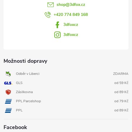
shop
@
3dfox.cz
+420 774 849 168
3dfoxcz
3dfoxcz
Možnosti dopravy
Odběr v Liberci
ZDARMA
GLS
od 59 Kč
Zásilkovna
od 89 Kč
PPL Parcelshop
od 79 Kč
PPL
od 89 Kč
Facebook