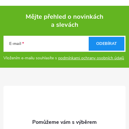
Mějte přehled o novinkách
a slevách
Z
á
E-mail
ODEBÍRAT
p
Vložením e-mailu souhlasíte s
podmínkami ochrany osobních údajů
a
t
í