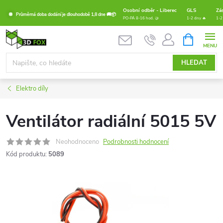
Přejít
Osobní odběr - Liberec
GLS
Zá
Průměrná doba dodání je dlouhodobě 1,8 dne 🚚📦
na
PO-PÁ 8-16 hod. 🤝
1-2 dny 🔥
1-2
obsah
NÁKUPNÍ
KOŠÍK
HLEDAT
Elektro díly
Ventilátor radiální 5015 5V
Neohodnoceno
Podrobnosti hodnocení
Kód produktu:
5089