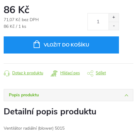
86 Kč
71,07 Kč bez DPH
Měrná
86 Kč / 1 ks
cena:
VLOŽIT DO KOŠÍKU
Dotaz k produktu
Hlídací pes
Sdílet
Popis produktu
Detailní popis produktu
Ventilátor radiální (blower) 5015