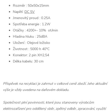
Rozměr : 50x50x15mm
Napětí :
DC 5V
Jmenovitý proud : 0.25A
Spotřeba energie : 1.2W
Otáčky : 4200+- 10% ot/min
Hladina hluku : 25dBA
Uložení : Olejové ložisko
Životnost : 5000 h 40°C
Konektor: 2 pin XH2,54
Délka kabelu: 30 cm
Příspěvek na recyklaci je zahrnut v celkové ceně zboží. Jeho aktuální
výše je vždy uvedena na daňovém dokladu.
Společnost plní povinnosti, které jsou stanoveny výrobcům
elektrozařízení pro oddělený sběr, zpětný odběr, zpracování, využití