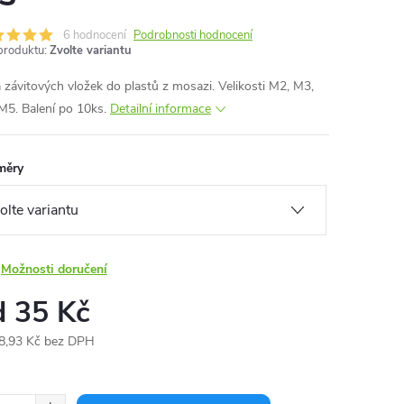
6 hodnocení
Podrobnosti hodnocení
produktu:
Zvolte variantu
 závitových vložek do plastů z mosazi. Velikosti M2, M3,
M5. Balení po 10ks.
Detailní informace
měry
Možnosti doručení
d
35 Kč
8,93 Kč
bez DPH
ná
: