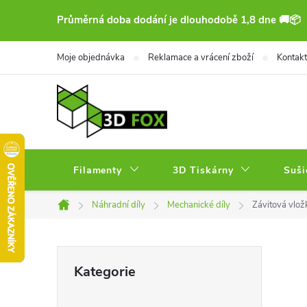
Přejít
Průměrná doba dodání je dlouhodobě 1,8 dne 🚚📦
na
obsah
Moje objednávka
Reklamace a vrácení zboží
Kontakt
Filamenty
3D Tiskárny
Suši
Náhradní díly
Mechanické díly
Závitová vlož
Domů
P
Přeskočit
Kategorie
kategorie
o