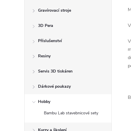
M
Gravírovací stroje
V
3D Pera
Příslušenství
V
m
Resiny
d
p
Servis 3D tiskáren
Dárkové poukazy
B
Hobby
Bambu Lab stavebnicové sety
Kurzy a školení