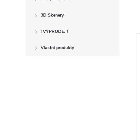
3D Skenery
! VÝPRODEJ !
–50 %
Vlastní produkty
11 Kč
ožisko 8mm LM8LUU
Mosazná tryska MK8 s PTFE
povrchem
32 Kč
ZOBRAZIT