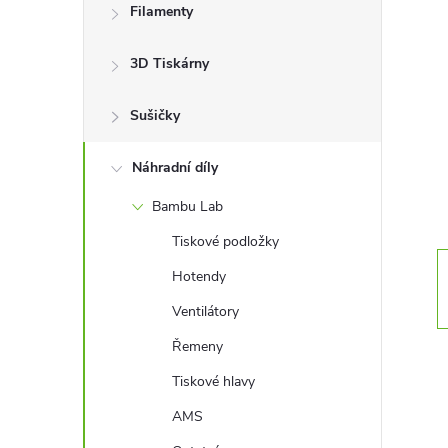
Filamenty
s
3D Tiskárny
t
Sušičky
r
a
Náhradní díly
Bambu Lab
n
Tiskové podložky
n
Hotendy
Ventilátory
í
Řemeny
p
Tiskové hlavy
AMS
a