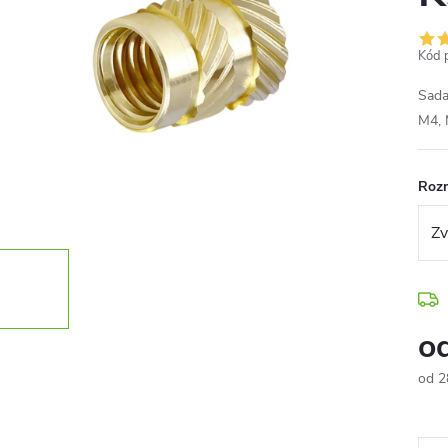
Kód 
Sada
M4, 
Roz
o
od
2
Měr
cena