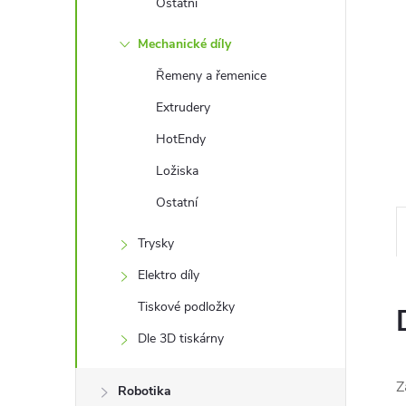
Ostatní
n
Mechanické díly
e
Řemeny a řemenice
Extrudery
l
HotEndy
Ložiska
Ostatní
Trysky
Elektro díly
Tiskové podložky
Dle 3D tiskárny
Z
Robotika